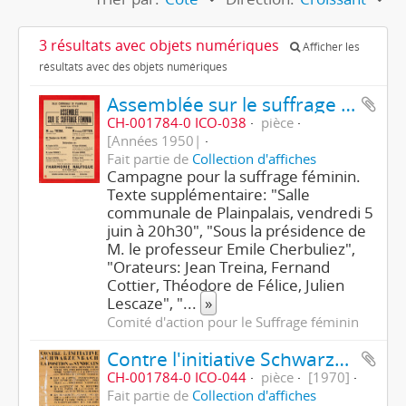
3 résultats avec objets numériques
Afficher les
résultats avec des objets numériques
Assemblée sur le suffrage féminin
CH-001784-0 ICO-038
pièce
[Années 1950|
Fait partie de
Collection d'affiches
Campagne pour la suffrage féminin.
Texte supplémentaire: "Salle
communale de Plainpalais, vendredi 5
juin à 20h30", "Sous la présidence de
M. le professeur Emile Cherbuliez",
"Orateurs: Jean Treina, Fernand
Cottier, Théodore de Félice, Julien
Lescaze", "
...
»
Comité d'action pour le Suffrage féminin
Contre l'initiative Schwarzenbach
CH-001784-0 ICO-044
pièce
[1970]
Fait partie de
Collection d'affiches