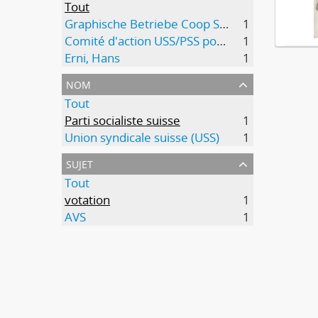
Tout
Graphische Betriebe Coop Schweiz, Basel
1
Comité d'action USS/PSS pour la 9e révision de l'AVS
1
Erni, Hans
1
nom
Tout
Parti socialiste suisse
1
Union syndicale suisse (USS)
1
sujet
Tout
votation
1
AVS
1