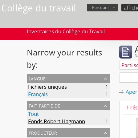
Collège du travail
Parcourir
Inventaires du Collège du Travail
Narrow your results
D
by:
Parti s
langue
Fichiers uniques
1
Aperç
Français
1
fait partie de
1 ré
Tout
Fonds Robert Hagmann
1
producteur