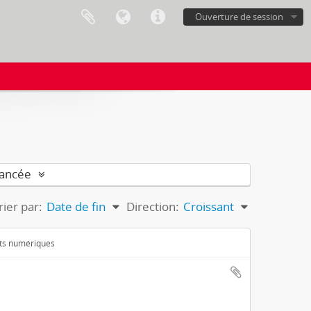
Ouverture de session
vancée
rier par:
Date de fin
Direction:
Croissant
ets numériques