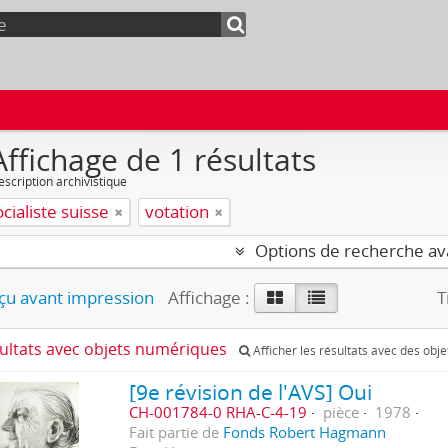
Affichage de 1 résultats
escription archivistique
ocialiste suisse
votation
Options de recherche a
u avant impression
Affichage :
T
sultats avec objets numériques
Afficher les résultats avec des obj
[9e révision de l'AVS] Oui
CH-001784-0 RHA-C-4-19
pièce
1978
Fait partie de
Fonds Robert Hagmann