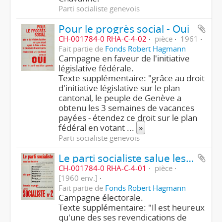
Parti socialiste genevois
Pour le progrès social - Oui
CH-001784-0 RHA-C-4-02
pièce
1961
Fait partie de
Fonds Robert Hagmann
Campagne en faveur de l'initiative
législative fédérale.
Texte supplémentaire: "grâce au droit
d'initiative législative sur le plan
cantonal, le peuple de Genève a
obtenu les 3 semaines de vacances
payées - étendez ce droit sur le plan
fédéral en votant
...
»
Parti socialiste genevois
Le parti socialiste salue les électrices - Liste socialiste N° 2
CH-001784-0 RHA-C-4-01
pièce
[1960 env.]
Fait partie de
Fonds Robert Hagmann
Campagne électorale.
Texte supplémentaire: "Il est heureux
qu'une des ses revendications de