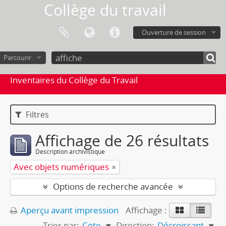
Collège du travail
Ouverture de session
Parcourir
Inventaires du Collège du Travail
Filtres
Affichage de 26 résultats
Description archivistique
Avec objets numériques
Options de recherche avancée
Aperçu avant impression
Affichage :
Trier par:
Cote
Direction:
Décroissant