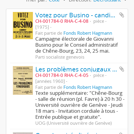
Votez pour Busino - candidat des intérêts populaires
CH-001784-0 RHA-C-4-08
pièce
[1975]
Fait partie de
Fonds Robert Hagmann
Campagne électorale de Giovanni
Busino pour le Conseil administratif
de Chêne-Bourg, 23, 24, 25 mai.
Parti socialiste genevois
Les problèmes conjugaux - Conférence de Mme Jeanne Rossier
CH-001784-0 RHA-C-4-05
pièce
[années 1960]
Fait partie de
Fonds Robert Hagmann
Texte supplémentaire: "Chêne-Bourg
- salle de réunion (pl. Favre) à 20 h 30 -
Université ouvrière de Genève - Jeudi
18 mars - Invitation cordiale à tous -
Entrée publique et gratuite".
UOG (Université ouvrière de Genève)