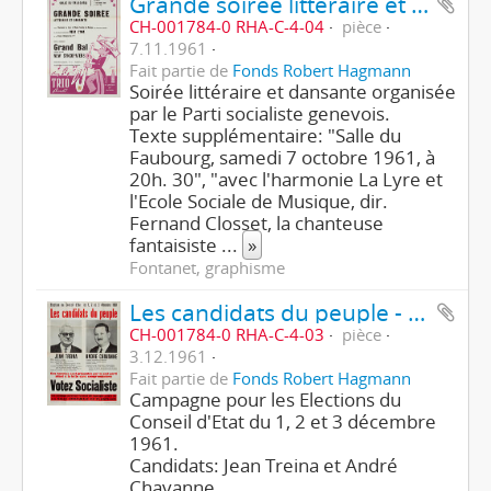
Grande soirée littéraire et dansante
CH-001784-0 RHA-C-4-04
pièce
7.11.1961
Fait partie de
Fonds Robert Hagmann
Soirée littéraire et dansante organisée
par le Parti socialiste genevois.
Texte supplémentaire: "Salle du
Faubourg, samedi 7 octobre 1961, à
20h. 30", "avec l'harmonie La Lyre et
l'Ecole Sociale de Musique, dir.
Fernand Closset, la chanteuse
fantaisiste
...
»
Fontanet, graphisme
Les candidats du peuple - Votez Socialiste
CH-001784-0 RHA-C-4-03
pièce
3.12.1961
Fait partie de
Fonds Robert Hagmann
Campagne pour les Elections du
Conseil d'Etat du 1, 2 et 3 décembre
1961.
Candidats: Jean Treina et André
Chavanne.