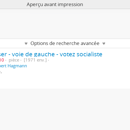
Aperçu avant impression
Options de recherche avancée
r - voie de gauche - votez socialiste
10
pièce
[1971 env.]
bert Hagmann
.
s