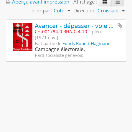
Aperçu avant impression
Affichage :
Trier par:
Cote
Direction:
Croissant
Avancer - dépasser - voie de gauche - votez socialiste
CH-001784-0 RHA-C-4-10
pièce
[1971 env.]
Fait partie de
Fonds Robert Hagmann
Campagne électorale.
Parti socialiste genevois