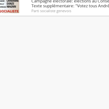
Campagne électorale: élections au Consei
Texte supplémentaire: "Votez tous And
Parti socialiste genevois