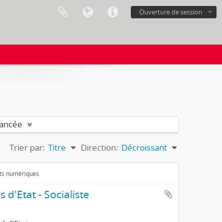
Ouverture de session
vancée
Trier par:
Titre
Direction:
Décroissant
ets numériques
 d'Etat - Socialiste