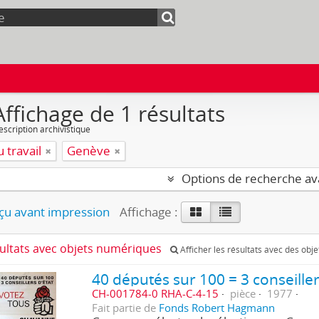
Affichage de 1 résultats
escription archivistique
u travail
Genève
Options de recherche a
u avant impression
Affichage :
sultats avec objets numériques
Afficher les résultats avec des obj
40 députés sur 100 = 3 conseillers
CH-001784-0 RHA-C-4-15
pièce
1977
Fait partie de
Fonds Robert Hagmann