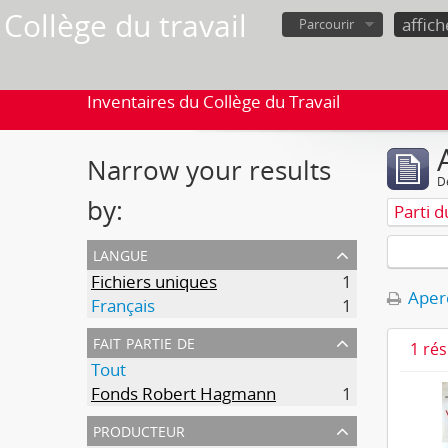
Collège du travail
Parcourir
Inventaires du Collège du Travail
Narrow your results
D
by:
Parti d
langue
Fichiers uniques
1
Aperç
Français
1
fait partie de
1 ré
Tout
Fonds Robert Hagmann
1
producteur