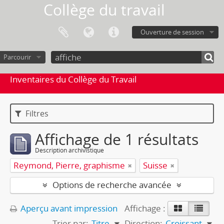
Collège du travail
Ouverture de session
Parcourir
Inventaires du Collège du Travail
Filtres
Affichage de 1 résultats
Description archivistique
Reymond, Pierre, graphisme
Suisse
Options de recherche avancée
Aperçu avant impression
Affichage :
Trier par:
Titre
Direction:
Croissant