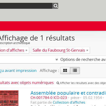
Affichage de 1 résultats
escription archivistique
ion d'affiches
Salle du Faubourg St-Gervais
Options de recherche a
u avant impression
Affichage :
sultats avec objets numériques
Afficher les résultats avec des obj
CH-001784-0 ICO-023
pièce
05.02.1954
Fait partie de
Collection d'affiches