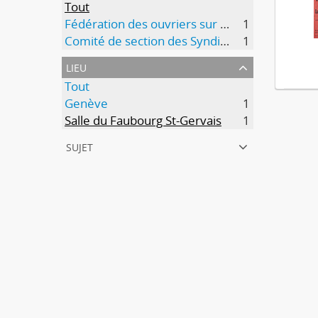
Tout
Fédération des ouvriers sur bois et du bâtiment (FOBB)
1
Comité de section des Syndicats du bâtiment
1
lieu
Tout
Genève
1
Salle du Faubourg St-Gervais
1
sujet