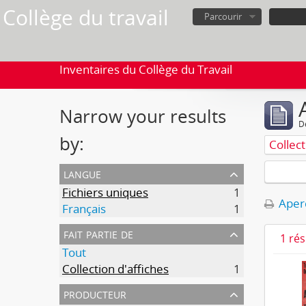
Collège du travail
Parcourir
Inventaires du Collège du Travail
Narrow your results
D
by:
Collect
langue
Fichiers uniques
1
Aperç
Français
1
fait partie de
1 ré
Tout
Collection d'affiches
1
producteur