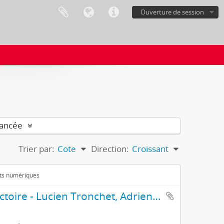
Ouverture de session
vancée
Trier par:
Cote
Direction:
Croissant
ets numériques
Assemblée populaire et contradictoire - Lucien Tronchet, Adrien Buffat