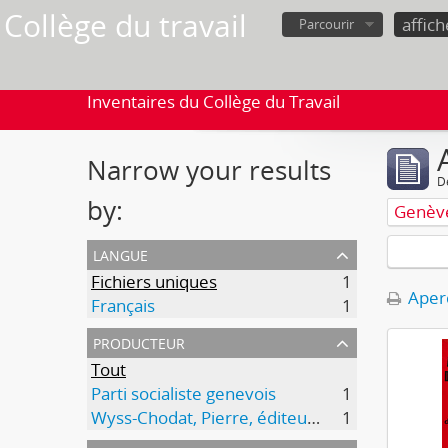
Collège du travail
Parcourir
Inventaires du Collège du Travail
Narrow your results
D
by:
Genèv
langue
Fichiers uniques
1
Aperç
Français
1
producteur
Tout
Parti socialiste genevois
1
Wyss-Chodat, Pierre, éditeur responsable
1