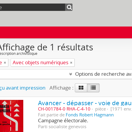
Affichage de 1 résultats
escription archivistique
e
Avec objets numériques
Options de recherche a
u avant impression
Affichage :
Avancer - dépasser - voie de gauc
CH-001784-0 RHA-C-4-10
pièce
[1971 env.
Fait partie de
Fonds Robert Hagmann
Campagne électorale.
Parti socialiste genevois