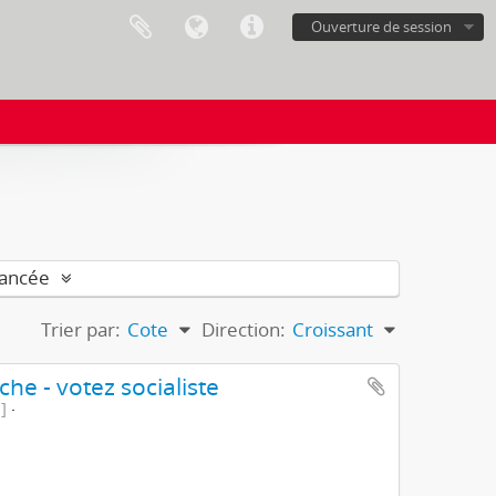
Ouverture de session
vancée
Trier par:
Cote
Direction:
Croissant
he - votez socialiste
]