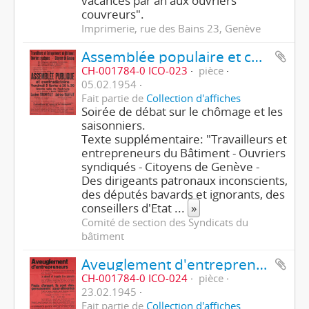
vacances par an aux ouvriers
couvreurs".
Imprimerie, rue des Bains 23, Genève
Assemblée populaire et contradictoire - Lucien Tronchet, Adrien Buffat
CH-001784-0 ICO-023
pièce
05.02.1954
Fait partie de
Collection d'affiches
Soirée de débat sur le chômage et les
saisonniers.
Texte supplémentaire: "Travailleurs et
entrepreneurs du Bâtiment - Ouvriers
syndiqués - Citoyens de Genève -
Des dirigeants patronaux inconscients,
des députés bavards et ignorants, des
conseillers d'Etat
...
»
Comité de section des Syndicats du
bâtiment
Aveuglement d'entrepreneurs - Les ouvriers se défendent
CH-001784-0 ICO-024
pièce
23.02.1945
Fait partie de
Collection d'affiches