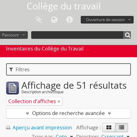
Collège du travail
Ouverture de session
Parcourir
Inventaires du Collège du Travail
Filtres
Affichage de 51 résultats
Description archivistique
Collection d'affiches
Options de recherche avancée
Aperçu avant impression
Affichage :
Trier par:
Cote
Direction:
Croissant