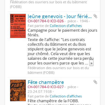
Fédération des ouvriers sur bois et du bâtiment
(FOBB)
Jeûne genevois - Jour férié = jour de misère
CH-001784-0 ICO-026
pièce
1946
Fait partie de
Collection d'affiches
Campagne pour le paiement des jours
fériés.
Texte de l'affiche: "Les contrats
collectifs du Bâtiment et du Bois
stipulent que le Jeûne genevois est
jour chômé. Cela veut dire que les
salaires de cette journée sera perdu
pour les ouvriers parce que les
...
»
Fédération des ouvriers sur bois et du
bâtiment (FOBB)
Fête champêtre
CH-001784-0 ICO-027
pièce
23-24.07.1938
Fait partie de
Collection d'affiches
Fête champêtre de la FOBB.