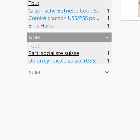
Tout
Graphische Betriebe Coop Schweiz, Basel
1
Comité d'action USS/PSS pour la 9e révision de l'AVS
1
Erni, Hans
1
nom
Tout
Parti socialiste suisse
1
Union syndicale suisse (USS)
1
sujet