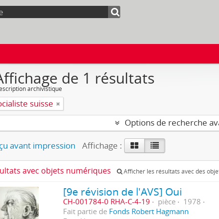
Affichage de 1 résultats
escription archivistique
ocialiste suisse
Options de recherche a
u avant impression
Affichage :
sultats avec objets numériques
Afficher les résultats avec des obj
[9e révision de l'AVS] Oui
CH-001784-0 RHA-C-4-19
pièce
1978
Fait partie de
Fonds Robert Hagmann