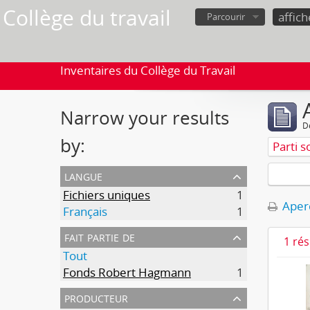
Collège du travail
Parcourir
Inventaires du Collège du Travail
Narrow your results
D
by:
Parti s
langue
Fichiers uniques
1
Aperç
Français
1
fait partie de
1 ré
Tout
Fonds Robert Hagmann
1
producteur