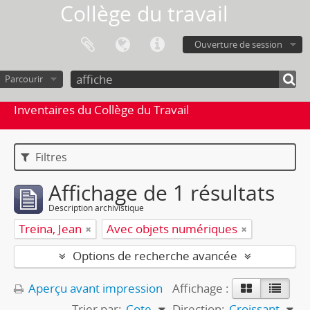
Collège du travail
Ouverture de session
Parcourir
Inventaires du Collège du Travail
Filtres
Affichage de 1 résultats
Description archivistique
Treina, Jean
Avec objets numériques
Options de recherche avancée
Aperçu avant impression
Affichage :
Trier par:
Cote
Direction:
Croissant