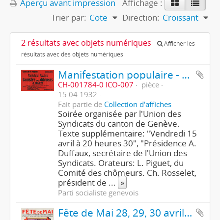
Aperçu avant impression
Affichage :
Trier par:
Cote
Direction:
Croissant
2 résultats avec objets numériques
Afficher les
résultats avec des objets numériques
Manifestation populaire - La misère des chômeurs à Genève
CH-001784-0 ICO-007
pièce
15.04.1932
Fait partie de
Collection d'affiches
Soirée organisée par l'Union des
Syndicats du canton de Genève.
Texte supplémentaire: "Vendredi 15
avril à 20 heures 30", "Présidence A.
Duffaux, secrétaire de l'Union des
Syndicats. Orateurs: L. Piguet, du
Comité des chômeurs. Ch. Rosselet,
président de
...
»
Parti socialiste genevois
Fête de Mai 28, 29, 30 avril et 1er mai 1939