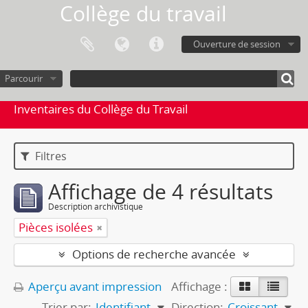
Collège du travail
Ouverture de session
Parcourir
Inventaires du Collège du Travail
Filtres
Affichage de 4 résultats
Description archivistique
Pièces isolées
Options de recherche avancée
Aperçu avant impression
Affichage :
Trier par:
Identifiant
Direction:
Croissant