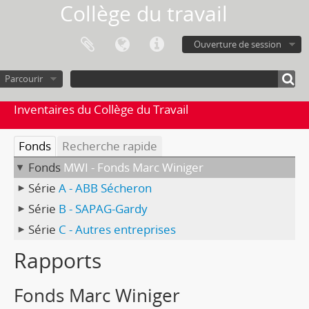
Collège du travail
Ouverture de session
Parcourir
Inventaires du Collège du Travail
Fonds
Recherche rapide
Fonds
MWI - Fonds Marc Winiger
Série
A - ABB Sécheron
Série
B - SAPAG-Gardy
Série
C - Autres entreprises
Rapports
Fonds Marc Winiger