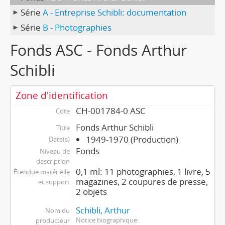
Série
A - Entreprise Schibli: documentation
Série
B - Photographies
Fonds ASC - Fonds Arthur
Schibli
Zone d'identification
CH-001784-0 ASC
Cote
Fonds Arthur Schibli
Titre
1949-1970 (Production)
Date(s)
Fonds
Niveau de
description
0,1 ml: 11 photographies, 1 livre, 5
Étendue matérielle
magazines, 2 coupures de presse,
et support
2 objets
Schibli, Arthur
Nom du
Notice biographique
producteur