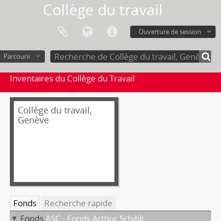
Collège du travail
Ouverture de session
Parcourir
Inventaires du Collège du Travail
Collège du travail,
Genève
Fonds
Recherche rapide
Fonds
ASC - Fonds Arthur Schibli