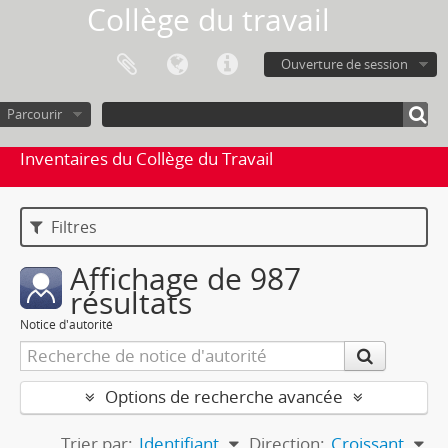
Collège du travail
Ouverture de session
Parcourir
Inventaires du Collège du Travail
Filtres
Affichage de 987
résultats
Notice d'autorité
Options de recherche avancée
Trier par:
Identifiant
Direction:
Croissant