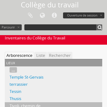
Collège du travail
Ouverture de session
Parcourir
Inventaires du Collège du Travail
Arborescence
Liste
Rechercher
lieux
...
Temple St-Gervais
terrassier
Tessin
Thusis
Tivoli, chemin de