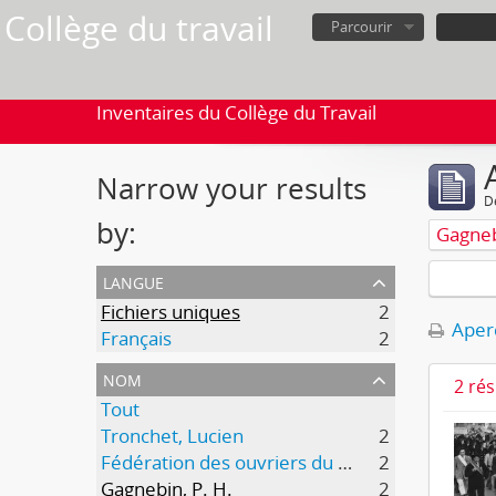
Collège du travail
Parcourir
Inventaires du Collège du Travail
Narrow your results
D
by:
Gagneb
langue
Fichiers uniques
2
Aperç
Français
2
nom
2 ré
Tout
Tronchet, Lucien
2
Fédération des ouvriers du bois et du bâtiment (FOBB)
2
Gagnebin, P. H.
2