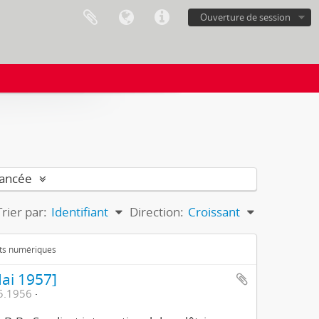
Ouverture de session
vancée
Trier par:
Identifiant
Direction:
Croissant
ets numériques
ai 1957]
5.1956