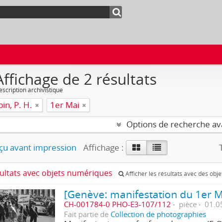
Affichage de 2 résultats
escription archivistique
in, P. H.
1er Mai
Options de recherche a
u avant impression
Affichage :
sultats avec objets numériques
Afficher les résultats avec des obj
[Genève: manifestation du 1er M
CH-001784-0 PHO-E3-107/112
pièce
01.0
Fait partie de
Collection de photographies