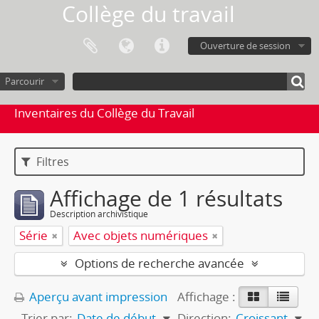
Collège du travail
Ouverture de session
Parcourir
Inventaires du Collège du Travail
Filtres
Affichage de 1 résultats
Description archivistique
Série
Avec objets numériques
Options de recherche avancée
Aperçu avant impression
Affichage :
Trier par:
Date de début
Direction:
Croissant