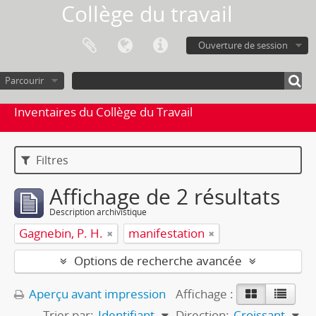
Collège du travail
Ouverture de session
Parcourir
Inventaires du Collège du Travail
Filtres
Affichage de 2 résultats
Description archivistique
Gagnebin, P. H.
manifestation
Options de recherche avancée
Aperçu avant impression
Affichage :
Trier par:
Identifiant
Direction:
Croissant