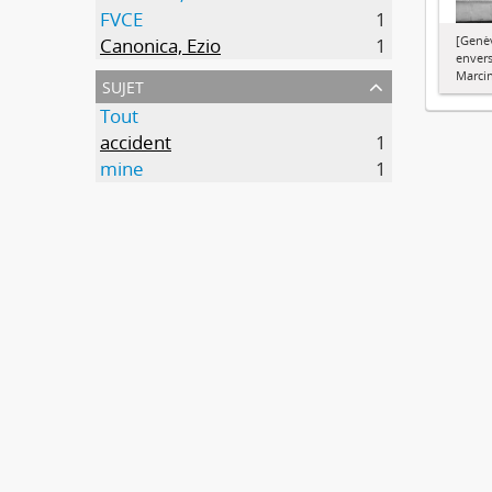
FVCE
1
[Genèv
Canonica, Ezio
1
envers
Marcin
sujet
Tout
accident
1
mine
1