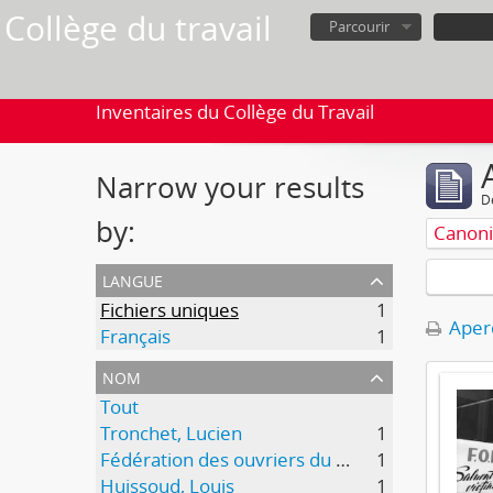
Collège du travail
Parcourir
Inventaires du Collège du Travail
Narrow your results
D
by:
Canoni
langue
Fichiers uniques
1
Aperç
Français
1
nom
Tout
Tronchet, Lucien
1
Fédération des ouvriers du bois et du bâtiment (FOBB)
1
Huissoud, Louis
1