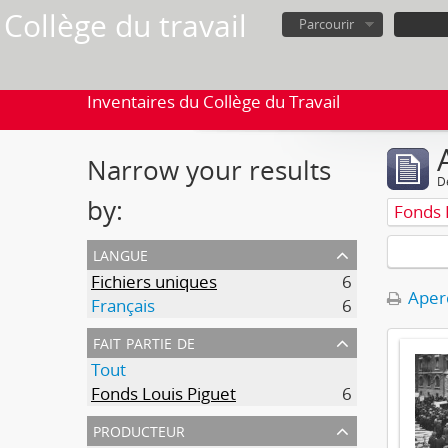
Collège du travail
Parcourir
Inventaires du Collège du Travail
Narrow your results
D
by:
Fonds 
langue
Fichiers uniques
6
Aperç
Français
6
fait partie de
Tout
Fonds Louis Piguet
6
producteur