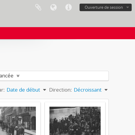
Ouverture de session
vancée
ar:
Date de début
Direction:
Décroissant