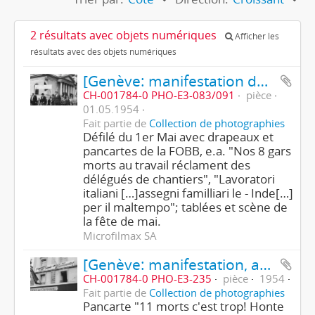
2 résultats avec objets numériques
Afficher les
résultats avec des objets numériques
[Genève: manifestation du 1er Mai 1954
CH-001784-0 PHO-E3-083/091
pièce
01.05.1954
Fait partie de
Collection de photographies
Défilé du 1er Mai avec drapeaux et
pancartes de la FOBB, e.a. "Nos 8 gars
morts au travail réclament des
délégués de chantiers", "Lavoratori
italiani […]assegni familliari le - Inde[…]
per il maltempo"; tablées et scène de
la fête de mai.
Microfilmax SA
[Genève: manifestation, accident de chantier]
CH-001784-0 PHO-E3-235
pièce
1954
Fait partie de
Collection de photographies
Pancarte "11 morts c'est trop! Honte