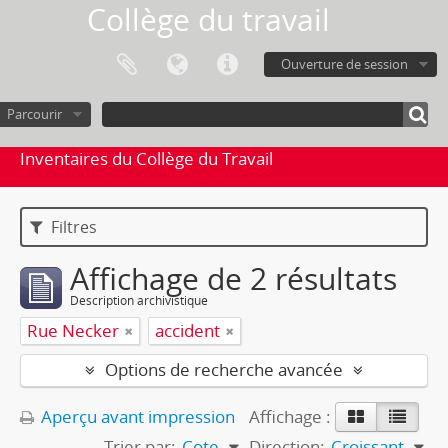
Collège du travail
Ouverture de session
Parcourir
Inventaires du Collège du Travail
Filtres
Affichage de 2 résultats
Description archivistique
Rue Necker
accident
Options de recherche avancée
Aperçu avant impression
Affichage :
Trier par:
Cote
Direction:
Croissant