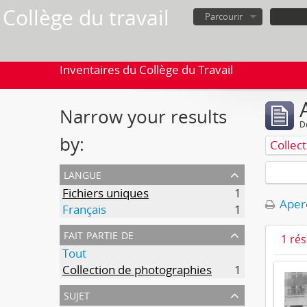
Collège du travail
Parcourir
Inventaires du Collège du Travail
Narrow your results
D
by:
Collec
langue
Fichiers uniques
1
Aperç
Français
1
fait partie de
1 ré
Tout
Collection de photographies
1
sujet