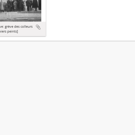
e: grève des colleurs
iers peints]