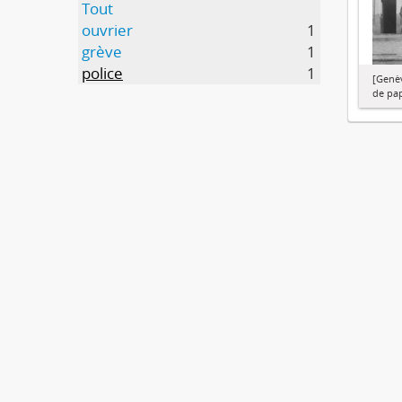
Tout
ouvrier
1
grève
1
police
1
[Genèv
de pap