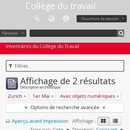
Collège du travail
Ouverture de session
Parcourir
Inventaires du Collège du Travail
Filtres
Affichage de 2 résultats
Description archivistique
Zurich
1er Mai
Avec objets numériques
Options de recherche avancée
Aperçu avant impression
Affichage :
Trier par:
Cote
Direction:
Croissant