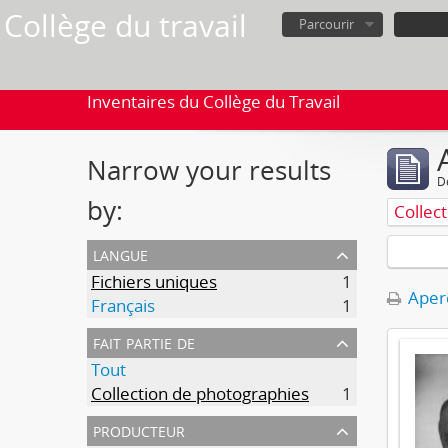
Collège du travail
Parcourir
Inventaires du Collège du Travail
Narrow your results
D
by:
Collec
langue
Fichiers uniques
1
Aperç
Français
1
fait partie de
Tout
Collection de photographies
1
producteur