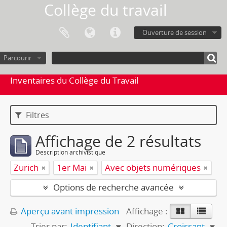
Collège du travail
Ouverture de session
Parcourir
Inventaires du Collège du Travail
Filtres
Affichage de 2 résultats
Description archivistique
Zurich
1er Mai
Avec objets numériques
Options de recherche avancée
Aperçu avant impression
Affichage :
Trier par:
Identifiant
Direction:
Croissant