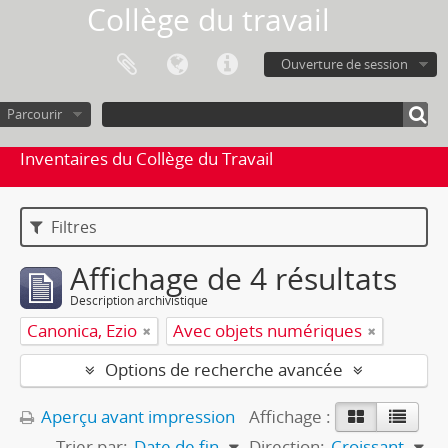
Collège du travail
Ouverture de session
Parcourir
Inventaires du Collège du Travail
Filtres
Affichage de 4 résultats
Description archivistique
Canonica, Ezio
Avec objets numériques
Options de recherche avancée
Aperçu avant impression
Affichage :
Trier par:
Date de fin
Direction:
Croissant