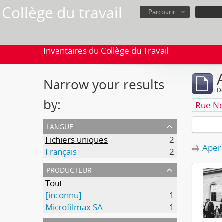
Collège du travail
Parcourir
Inventaires du Collège du Travail
Narrow your results
D
by:
Rue N
langue
Fichiers uniques
2
Aperç
Français
2
producteur
Tout
[inconnu]
1
Microfilmax SA
1