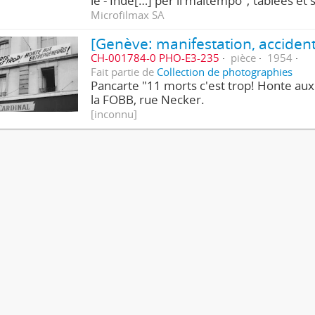
le - Inde[…] per il maltempo"; tablées et 
Microfilmax SA
[Genève: manifestation, accident
CH-001784-0 PHO-E3-235
pièce
1954
Fait partie de
Collection de photographies
Pancarte "11 morts c'est trop! Honte aux
la FOBB, rue Necker.
[inconnu]