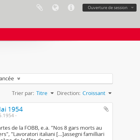
Ouverture de session
vancée
Trier par:
Titre
Direction:
Croissant
Mai 1954
5.1954
rtes de la FOBB, e.a. "Nos 8 gars morts au
s", "Lavoratori italiani […]assegni familliari