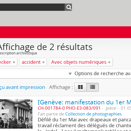
Affichage de 2 résultats
escription archivistique
ecker
accident
Avec objets numériques
Options de recherche a
u avant impression
Affichage :
[Genève: manifestation du 1er 
CH-001784-0 PHO-E3-083/091
pièce
01.0
Fait partie de
Collection de photographies
Défilé du 1er Mai avec drapeaux et panca
travail réclament des délégués de chantier