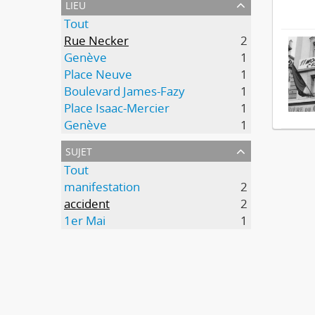
lieu
Tout
Rue Necker
2
Genève
1
Place Neuve
1
Boulevard James-Fazy
1
Place Isaac-Mercier
1
Genève
1
sujet
Tout
manifestation
2
accident
2
1er Mai
1