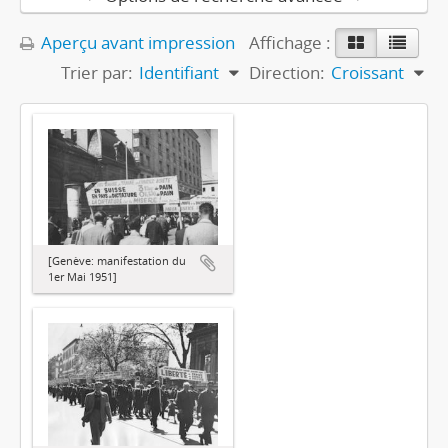
Aperçu avant impression
Affichage :
Trier par:
Identifiant
Direction:
Croissant
[Genève: manifestation du
1er Mai 1951]