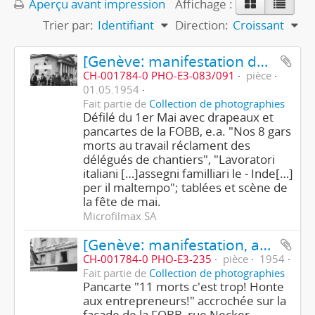
Aperçu avant impression
Affichage :
Trier par:
Identifiant
Direction:
Croissant
[Genève: manifestation du 1er Mai 1954
CH-001784-0 PHO-E3-083/091
pièce
01.05.1954
Fait partie de
Collection de photographies
Défilé du 1er Mai avec drapeaux et
pancartes de la FOBB, e.a. "Nos 8 gars
morts au travail réclament des
délégués de chantiers", "Lavoratori
italiani […]assegni familliari le - Inde[…]
per il maltempo"; tablées et scène de
la fête de mai.
Microfilmax SA
[Genève: manifestation, accident de chantier]
CH-001784-0 PHO-E3-235
pièce
1954
Fait partie de
Collection de photographies
Pancarte "11 morts c'est trop! Honte
aux entrepreneurs!" accrochée sur la
façade de la FOBB, rue Necker.